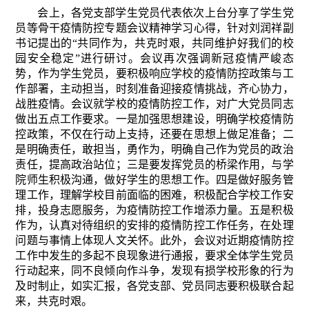
会上，各党支部学生党员代表依次上台分享了学生党
员等骨干疫情防控专题会议精神学习心得，针对刘润祥副
书记提出的“共同作为，共克时艰，共同维护好我们的校
园安全稳定”进行研讨。会议再次强调新冠疫情严峻态
势，作为学生党员，要积极响应学校的疫情防控政策与工
作部署，主动担当，时刻准备迎接疫情挑战，齐心协力，
战胜疫情。会议就学校的疫情防控工作，对广大党员同志
做出五点工作要求。一是加强思想建设，明确学校疫情防
控政策，不仅在行动上支持，还要在思想上做足准备；二
是明确责任，敢担当，勇作为，明确自己作为党员的政治
责任，提高政治站位；三是要发挥党员的桥梁作用，与学
院师生积极沟通，做好学生的思想工作。四是做好服务管
理工作，理解学校目前面临的困难，积极配合学校工作安
排，投身志愿服务，为疫情防控工作增添力量。五是积极
作为，认真对待组织的安排的疫情防控工作任务，在处理
问题与事情上体现人文关怀。此外，会议对近期疫情防控
工作中发生的多起不良现象进行通报，要求全体学生党员
行动起来，同不良倾向作斗争，发现有损学校形象的行为
及时制止，如实汇报，各党支部、党员同志要积极联合起
来，共克时艰。