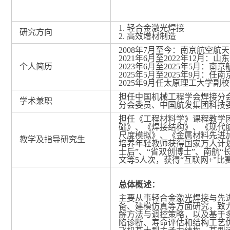
1.
轻合金激光焊接
研究方向
2.
高效
增材制造
2008
年
7
月至今：南京航空航天
2021
年
6
月至
2022
年
12
月：山东
个人简历
2023
年
6
月至
2025
年
5
月：南京
2025
年
5
月至
2025
年
9
月：任南
2025
年
9
月任太原理工大学副校
担任中国机械工程学会焊接分
学术兼职
分会委员、中国航发集团科技
担任《工程材料学》课程教学
础》、《焊接结构》、《现代
尺度模拟》、《金属材料先进
教学及指导研究生
培养年轻教师获得
国家万人计
士后”、“省双创博士”、
南航
“
文等
5
人次，获得“互联网
+
”比
总体概述：
主要从事轻合金激光焊接与先
备、建模仿真等
方面
研究，致
解方法与调控策略，以及基于
陷诊断、寿命评估和结构工艺