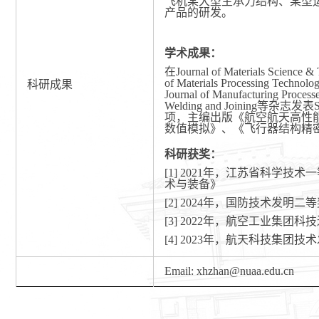
飞机某大型主承力结构、某型
产品的研发。
学术成果
：
在
Journal of Materials Science &
of Materials Processing Technolo
科研成果
Journal of Manufacturing Process
Welding and Joining
等杂志发表
项，主编出版《航空航天高性
数值模拟》、《飞行器结构精
科研获奖：
[1] 2021
年，江苏省科学技术一
术与装备》
[2] 2024
年，国防技术发明二等
[3] 2022
年，航空工业集团科技
[4] 2023
年，航天科技集团技术
Email:
xhzhan
@
nuaa.edu.cn