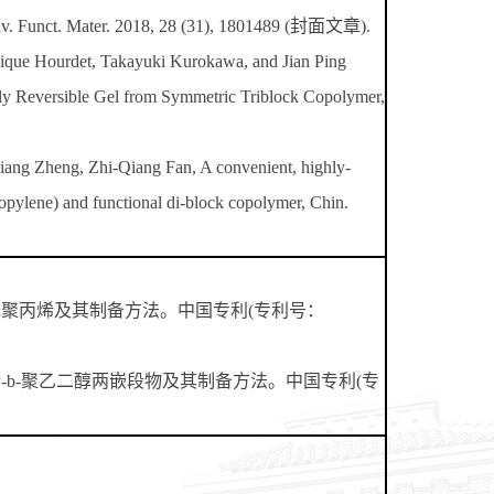
Adv. Funct. Mater. 2018, 28 (31), 1801489 (封面文章).
ique Hourdet, Takayuki Kurokawa, and Jian Ping
y Reversible Gel from Symmetric Triblock Copolymer,
ang Zheng, Zhi-Qiang Fan, A convenient, highly-
ropylene) and functional di-block copolymer, Chin.
规聚丙烯及其制备方法。中国专利(专利号：
烯-b-聚乙二醇两嵌段物及其制备方法。中国专利(专