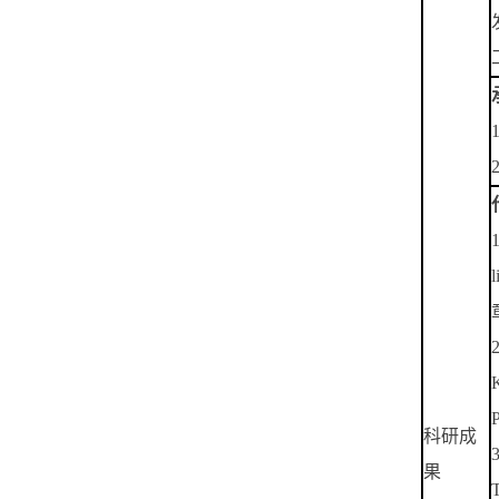
1
l
2
K
P
科研成
3
果
T