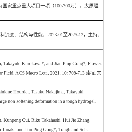
家重点重大项目一项（100-300万），太原理
变、结构与性能，2023-01至2025-12，主持。
, Takayuki Kurokawa*, and Jian Ping Gong*, Flower-
hear Field, ACS Macro Lett., 2021, 10: 708-713 (封面文
inique Hourdet, Tasuku Nakajima, Takayuki
ge non-softening deformation in a tough hydrogel,
n, Kunpeng Cui, Riku Takahashi, Hui Jie Zhang,
anaka and Jian Ping Gong*, Tough and Self-