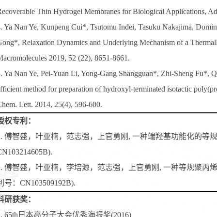
ecoverable Thin Hydrogel Membranes for Biological Applications, 
. Ya Nan Ye, Kunpeng Cui*, Tsutomu Indei, Tasuku Nakajima, Domin
ong*, Relaxation Dynamics and Underlying Mechanism of a Thermall
acromolecules 2019, 52 (22), 8651-8661.
. Ya Nan Ye, Pei-Yuan Li, Yong-Gang Shangguan*, Zhi-Sheng Fu*, Qi
fficient method for preparation of hydroxyl-terminated isotactic poly(p
hem. Lett. 2014, 25(4), 596-600.
授权专利：
1. 傅智盛，叶亚楠，范志强，上官勇刚, 一种端羟基功能化的等
CN103214605B).
2. 傅智盛，叶亚楠，李培源，范志强，上官勇刚, 一种等规聚丙
利号：CN103509192B).
科研获奖：
1. 65th日本高分子大会优秀海报奖(2016)