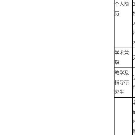
个人简
历
学术兼
职
教学及
指导研
究生
N