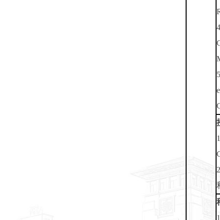
R
4
G
M
5
e
C