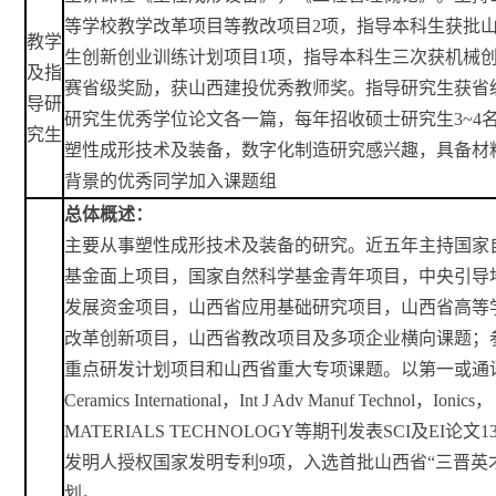
等学校教学改革项目等教改项目
2项，指导本科生获批
教学
生创新创业训练计划项目1项，指导本科生三次获机械
及指
赛省级奖励，获山西建投优秀教师奖。指导研究生获省
导研
研究生优秀学位论文各一篇，每年招收硕士研究生
3~4
究生
塑性成形技术及装备，数字化制造研究感兴趣，具备材
背景的优秀同学加入课题组
总体概述：
主要从事塑性成形技术及装备的研究。近五年主持国家
基金面上项目，国家自然科学基金青年项目，中央引导
发展资金项目，山西省应用基础研究项目，山西省高等
改革创新项目
，
山西省教改项目
及多项企业横向
课题
；
重点研发计划项目
和山西省重大专项课题
。以第一或通
Ceramics
International，Int J Adv Manuf Technol，Ionics，
MATERIALS TECHNOLOGY等期刊发表SCI及EI论文
发明人授权国家发明专利9项，入选首批山西省
“
三晋英
划
。