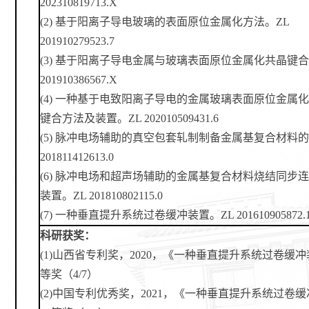
202310819713.X
(2)
基于阳离子导电玻璃的表面原位金属化方法。
ZL
201910279523.7
(3)
基于阳离子导电金属与玻璃表面原位金属化共晶键
201910386567.X
(4)
一种基于电致阳离子导电的金属玻璃表面原位金属
键合方法及装置。
ZL 202010509431.6
(5)
脉冲电场辅助的真空包套轧制制备金属基复合材料
201811412613.0
(6) 脉冲电场和超声场辅助的金属基复合材料烧结同步
装置。ZL 201810802115.0
(7)
一种垂直提升系统过卷缓冲装置。
ZL 201610905872.
科研获奖：
(
1)
山西省
专利奖，
2020，《一种垂直提升系统过卷缓
等奖（4/7）
(
2)
中国
专利优秀奖，
2021，《一种垂直提升系统过卷