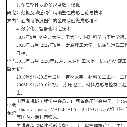
1.
金属塑性变形多尺度数值模拟
研究
2.
薄板及薄壁构件精确塑性成形理论与技术
方向
3.
面向新能源器件的金属精密微成形技术
4.
数字化、智能化制造技术
2022年9月-至今，太原理工大学，材料科学与工程学院
2020年12月-2022年9月，太原理工大学，机械与运载
教授；
个人
2015年12月-2020年12月，太原理工大学，机械与运载
简历
讲师；
2010年9月-2015年12月，吉林大学，材料加工工程，
2006年9月-2010年7月，太原理工，材料成形与控制工
士。
山西省机械工程学会会员
，山西省锻压学会会员，为
Cer
学术
national，Ionics，MATERIALS TECHNOLOGY
和《热
兼职
等国内外期刊审稿人。
主讲课程《塑性成形设备》，《工程管理概论》。主持