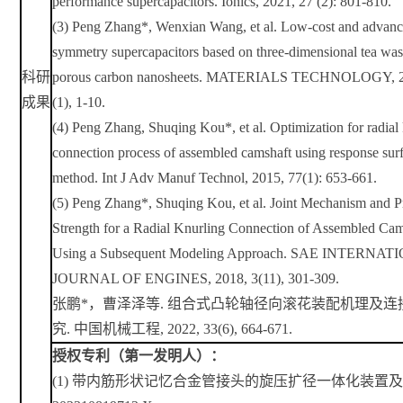
performance supercapacitors. Ionics, 2021, 27 (2): 801-810.
(3)
Peng Zhang*, Wenxian Wang, et al. Low-cost and advan
symmetry supercapacitors based on three-dimensional tea was
科研
porous carbon nanosheets. MATERIALS TECHNOLOGY, 2
成果
(1), 1-10.
(4)
Peng Zhang, Shuqing Kou*, et al. Optimization for radial
connection process of assembled camshaft using response sur
method. Int J Adv Manuf Technol, 2015, 77(1): 653-661.
(5)
Peng Zhang*, Shuqing Kou, et al. Joint Mechanism and Pr
Strength for a Radial Knurling Connection of Assembled Cam
Using a Subsequent Modeling Approach. SAE INTERNA
JOURNAL OF ENGINES, 2018, 3(11), 301-309.
张鹏
*，曹泽泽等. 组合式凸轮轴径向滚花装配机理及连
究. 中国机械工程, 2022, 33(6), 664-671.
授权专利（第一发明人）：
(1)
带内筋形状记忆合金管接头的旋压扩径一体化装置