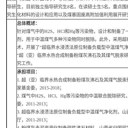
导研
生，目前独立指导研究生8名，在读硕士生5名。重点围
究生
化材料的设计和应用以及煤基固废高附加值利用展开研
总体概述：
针对煤气中的H2S、HCl和Hg等污染物，设计和制备了
剂，用于中温煤气多种污染物同时脱除。此外，采用超
术，开展了“超临界水浸渍法原位制备负载型中温煤气净
“超（亚）临界水热合成制备粉煤灰沸石及其煤气脱汞研
究工作。
承担项目：
1. 超（亚）临界水热合成制备粉煤灰沸石及其煤气脱汞
家基金委，2015-2018；
2. 煤气中H2S、HCl、Hg等污染物的中温联合脱除研
委，2011-2013；
3. 超临界水浸渍法原位制备负载型中温煤气净化剂，山
厅，2011-2013；
4. 粉煤灰赤泥资源化制备磁性沸石材料，山西省归国留