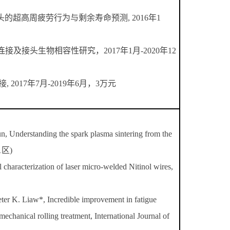
超高周疲劳行为与剩余寿命预测, 2016年1
及接头生物相容性研究，2017年1月-2020年12
017年7月-2019年6月，3万元
 Understanding the spark plasma sintering from the
 1区)
aracterization of laser micro-welded Nitinol wires,
er K. Liaw*, Incredible improvement in fatigue
echanical rolling treatment, International Journal of