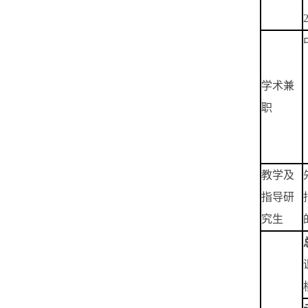
学术兼
职
教学及
指导研
究生