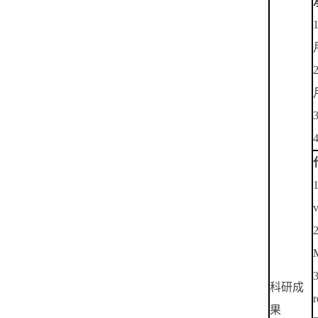
1
v
2
M
3
科研成
r
果