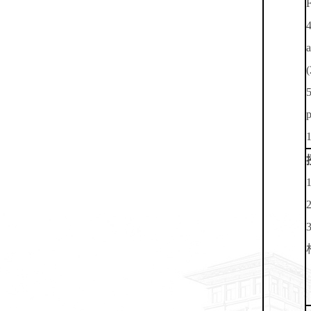
F
4
a
(
5
p
1