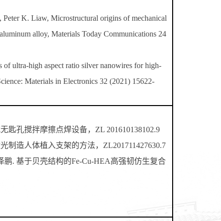
ter K. Liaw, Microstructural origins of mechanical
ble aluminum alloy, Materials Today Communications 24
 ultra-high aspect ratio silver nanowires for high-
Science: Materials in Electronics 32 (2021) 15622-
搅拌摩擦点焊设备，ZL 201610138102.9
人体植入支架的方法，ZL201711427630.7
. 基于贝壳结构的Fe-Cu-HEA高强韧仿生复合