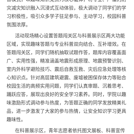
灾减灾知识融入沉浸式互动体验，极大调动了同学们的学
习积极性，吸引众多学子驻足参与、主动学习，校园科普
氛围浓厚。
活动现场精心设置答题闯关区与科普展示区两大功能
区域，实现趣味答题与专业科普双向结合、互补增效。在
答题闯关区，同学们随机抽取试题作答，题库内容覆盖面
广、实用性强，精准涵盖地震形成原理、地震预警识别、
室内外科学避险技巧、震后自救互救、灾后应急处理等核
心知识点。针对高层建筑避震、废墟被困保存体力等贴合
校园生活的高频实用问题，同学们认真审题、沉着思考、
踊跃应答，展现出良好的安全学习素养。同时，学院以趣
味激励形式调动参与热度，为答题正确的同学发放精美礼
品，进一步激发了大家的参与热情，让安全知识学习更具
趣味性。
在科普展示区，青年志愿者依托图文展板、科普宣传