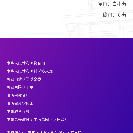
复审：白小芳
终审：郑芳
中华人民共和国教育部
中华人民共和国科学技术部
国家自然科学基金委
国家国防科工局
山西省教育厅
山西省科学技术厅
中国教育在线
中国高等教育学生信息网（学信网）