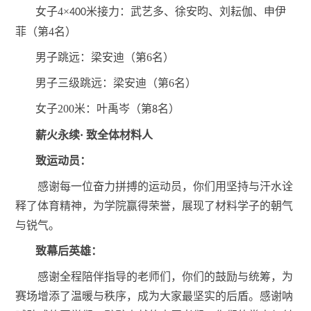
女子
4
×
米接力：武艺多、徐安昀、刘耘伽、申伊
400
菲
（
第
4
名
）
男子跳远：梁安迪（第
6
名）
男子三级跳远：梁安迪（第
6
名）
女子
200
米：叶禹岑（第
名）
8
薪火永续
· 致全体材料人
致运动员：
感谢每一位奋力拼搏的运动员，你们用坚持与汗水诠
释了体育精神，为学院赢得荣誉，展现了材料学子的朝气
与锐气。
致幕后英雄：
感谢全程陪伴指导的老师们，你们的鼓励与统筹，为
赛场增添了温暖与秩序，成为大家最坚实的后盾。感谢呐