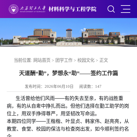
当前位置:
网站首页
>
团学工作
>
校园文化
> 正文
天道酬“勤”，梦想永“助”——签约工作篇
发布时间：2026年06月10日
阅读数：
147
生活曾给他们风雨——有的失去至亲，有的战胜重
病，有的从自卑中挣扎而出。
但他们选择在勤工助学的岗
位上，用双手挣得尊严，用坚韧改写命运。
本期四位同学——王楷楷、叶显贞、韩家伟、赵亮亮，从
教室、食堂、校园的保洁与检查岗出发，如今顺利签约名
企。