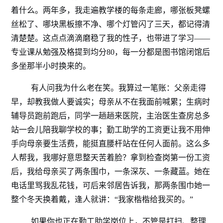
着什么。两年多，我走遍教学楼的每条走廊，哪张板凳螺
丝松了、哪块黑板擦不净、哪个灯管闪了三天，都记得清
清楚楚。这点点滴滴磨稳了我的性子，也带进了学习——
专业课从勉强及格提到均分80，每一分都是图书馆闭馆后
多坐那半小时换来的。
有人问我为什么老在笑。我算过一笔账：父亲走得
早，却教我做人要诚实；母亲从不在我面前喊累；生病时
辅导员跑前跑后，同学一趟趟来医院，主治医生查房总多
站一会儿陪我聊学校的事；勤工助学的工资更让我不用伸
手向母亲要生活费，能挺直腰杆站在任何人面前。这么多
人帮我，我哪好意思整天苦着脸？拿到检查岗第一份工资
后，我给母亲买了两条围巾，一条深灰、一条藏蓝。她在
电话里骂我乱花钱，可后来邻居告诉我，那两条围巾她一
整个冬天换着戴，逢人就讲：“我家楷楷给我买的。”
如果你也正在勤工助学岗位上，不管是打扫、整理