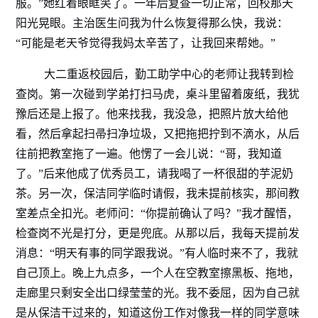
服。”她红着眼眶笑了。一年后复查一切正常，回校那天
阳光晃眼。主治医生问我为什么恢复得那么快，我说：
“可能是老天爷觉得我妈太辛苦了，让我回来帮她。”
大二重返校园后，勤工助学中心的老师让我转到检
查岗。第一次碰到学弟打扫马虎，桌斗里留着废纸，我犹
豫后还是上报了。他来找我，我没急，把照片放大给他
看，然后拿起扫帚扫净垃圾，又把拖把拧到不滴水，从后
往前把教室拖了一遍。他愣了一会儿说：“哥，我知道
了。”后来他成了优秀员工，请我喝了一杯很甜的芋泥奶
茶。另一次，保洁同学临时请假，我未提前核实，那间教
室差点全扣光。老师问：“你提前确认了吗？”我才醒悟，
检查岗不光是打分，更是兜底。从那以后，我每天提前发
消息：“明天有事的同学跟我说。”有人临时来不了，我就
自己顶上。晚上九点多，一个人在空教室擦黑板、拖地，
走廊里只剩安全出口绿莹莹的光。我不委屈，因为自己就
是从保洁干过来的，知道这份工作对像我一样的同学意味