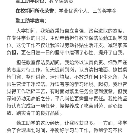
勤工助学岗位
：教室保洁员
在校期间所获荣誉
：学业优秀个人、三等奖学金
勤工助学故事
：
大学期间，我始终秉持自立自强、踏实进取的态度，
在专注学业的同时，主动申请担任教室保洁员勤工助学岗
位。这份工作不仅让我通过劳动补贴生活开支、减轻家庭
负担，更在日复一日的坚守中磨砺了心性、提升了自我。
担任教室保洁员期间，我始终以认真负责、细致严谨
的态度对待工作。每天提前到岗，认真清扫地面、擦拭桌
椅门窗、整理讲台、清理垃圾，不放过任何卫生死角，为
师生营造干净整洁、舒适有序的学习环境。起初，我也曾
觉得工作琐碎辛苦，有时面对繁重任务会感到疲惫，但我
深知劳动无高低之分，平凡岗位更需坚守责任。我始终坚
持认真完成每一项任务，慢慢养成了吃苦耐劳、耐心细
致、踏实肯干的良好品质。
勤工助学的这段经历，让我收获良多。一方面，我学
会了合理规划时间，平衡好学习与工作，做到学习不松