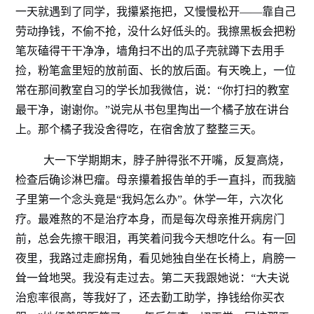
一天就遇到了同学，我攥紧拖把，又慢慢松开——靠自己
劳动挣钱，不偷不抢，没什么好低头的。我擦黑板会把粉
笔灰磕得干干净净，墙角扫不出的瓜子壳就蹲下去用手
捡，粉笔盒里短的放前面、长的放后面。有天晚上，一位
常在那间教室自习的学长加我微信，说：“你打扫的教室
最干净，谢谢你。”说完从书包里掏出一个橘子放在讲台
上。那个橘子我没舍得吃，在宿舍放了整整三天。
大一下学期期末，脖子肿得张不开嘴，反复高烧，
检查后确诊淋巴瘤。母亲攥着报告单的手一直抖，而我脑
子里第一个念头竟是“我妈怎么办”。休学一年，六次化
疗。最难熬的不是治疗本身，而是每次母亲推开病房门
前，总会先擦干眼泪，再笑着问我今天想吃什么。有一回
夜里，我路过走廊拐角，看见她独自坐在长椅上，肩膀一
耸一耸地哭。我没有走过去。第二天我跟她说：“大夫说
治愈率很高，等我好了，还去勤工助学，挣钱给你买衣