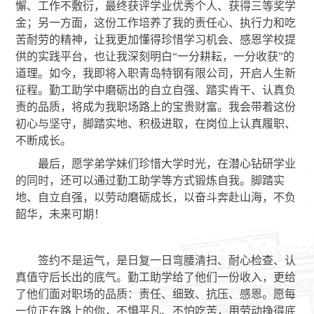
懈、工作不敷衍，最终获评学业优秀个人、获得三等奖学
金；另一方面，这份工作培养了我的责任心、执行力和吃
苦耐劳的精神，让我更加懂得珍惜学习机会、感恩学校提
供的实践平台，也让我深刻明白
“一分耕耘，一分收获”的
道理。如今，我即将入职青岛特钢有限公司，开启人生新
征程。勤工助学中磨砺出的自立自强、踏实肯干、认真负
责的品质，将成为我职场路上的宝贵财富。我会带着这份
初心与坚守，脚踏实地、积极进取，在岗位上认真履职、
不断成长。
最后，愿学弟学妹们珍惜大学时光，在潜心钻研学业
的同时，还可以通过勤工助学等方式锻炼自我。脚踏实
地、自立自强，以劳动磨砺成长，以奋斗奔赴山海，不负
韶华，未来可期！
签约不是运气，是日复一日弯腰清扫、耐心检查、认
真值守后长出的底气。勤工助学给了他们一份收入，更给
了他们面对职场的品质：责任、细致、抗压、感恩。愿每
一位正在路上的你，不惧平凡、不怕吃苦，用劳动挣得底