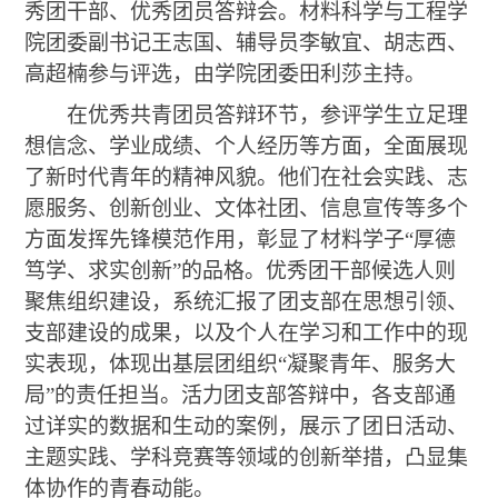
秀团干部、优秀团员答辩会。材料科学与工程学
院团委副书记王志国、辅导员李敏宜、胡志西、
高超楠参与评选，由学院团委田利莎主持。
在优秀共青团员答辩环节，参评学生立足理
想信念、学业成绩、
个人经历
等方面，全面展现
了新时代青年的精神风貌。他们在社会实践、
志
愿服务、创新创业、文体社团、信息宣传等多个
方面
发挥先锋模范作用，彰显了材料学子
“厚德
笃学、求实创新”的品格。优秀团干部候选人则
聚焦组织建设，系统汇报了团支部在思想引领、
支部建设
的成果
，
以及个人在学习和工作中的现
实表现
，体现出基层团组织
“凝聚青年、服务大
局”的责任担当。活力团支部答辩中，各支部通
过详实的数据和生动的案例，展示了团日活动、
主题实践、学科竞赛等领域的创新举措，凸显集
体协作的青春动能。