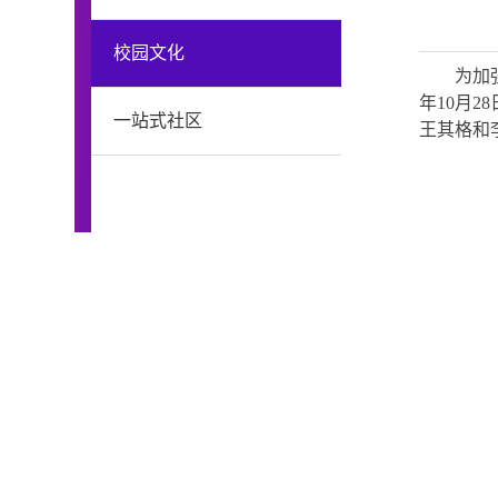
校园文化
为加
年
10
月
28
一站式社区
王其格和