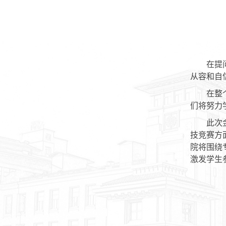
在提
从容和自
在整
们将努力
此次
技竞赛方
院将围绕
激发学生