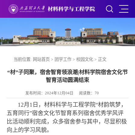
当前位置:
网站首页
>
团学工作
>
校园文化
> 正文
“材”子同聚，宿舍智育领浪潮|材料学院宿舍文化节
智育活动圆满结束
发布时间：2024年12月04日
阅读数：
70
12
月
1
日，材料科学与工程学院“材韵筑梦，
五育同行”宿舍文化节智育系列宿舍优秀学风评
比活动顺利完成，众多宿舍参与其中，尽显积极
向上的学习风貌。