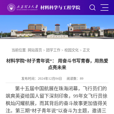
当前位置:
网站首页
>
团学工作
>
校园文化
> 正文
材料学院“材子青年说”： 用奋斗书写青春，用热爱
点亮未来
发布时间：2024年12月04日
阅读数：
89
第十五届中国航展在珠海闭幕，飞行员们的
飒爽英姿给国人留下深刻印象，
99
年女飞行员徐
枫灿闪耀航展，而其背后的奋斗故事更加值得关
注。第三期“材子青年说”以奋斗为主题，邀请三