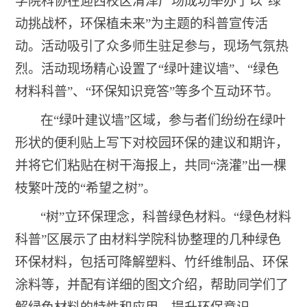
学院科协在迎西校区清泽广场成功举办了以
“
绿
动挑战杯，环保植未来
”
为主题的科普宣传活
动。活动吸引了众多师生驻足参与，现场气氛热
烈。活动现场精心设置了
“
绿叶建议墙
”
、
“
绿色
材料科普
”
、
“
环保知识竞答
”
等多个互动环节。
在
“
绿叶建议墙
”
区域，参与者们纷纷在绿叶
形状的便利贴上写下对校园环保的建议和期许，
并将它们粘贴在树干海报上，共同
“
浇灌
”
出一棵
枝繁叶茂的
“
希望之树
”
。
“
树
”
立环保理念，科普绿色材料。
“
绿色材料
科普
”
区展示了由材料学院科协整理的几种绿色
环保材料，包括可降解塑料、竹纤维制品、环保
涂料等，并配有详细的图文介绍，帮助同学们了