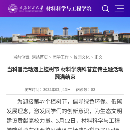
当前位置:
网站首页
>
团学工作
>
校园文化
> 正文
当科普活动遇上植树节 材料学院科普宣传主题活动
圆满结束
发布时间：2025年03月13日
阅读数：
82
为迎接第
47
个植树节，倡导绿色环保、低碳
发展理念，激发同学们的创新意识，为生态文明
建设贡献高校力量。
3
月
12
日，材料科学与工程