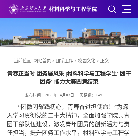
当前位置:
网站首页
>
团学工作
>
校园文化
> 正文
青春正当时 团务展风采 |材料科学与工程学生"团干
团务"能力大赛圆满结束
发布时间：2025年04月03日
阅读数：
149
“团徽闪耀践初心，青春奋进担使命！”为深
入学习贯彻党的二十大精神，全面加强学院共青
团干部队伍建设，激发青年团员的创新活力与责
任担当，提升团务工作水平，材料科学与工程学