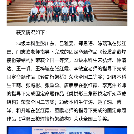
获奖情况如下：
2
4
级本科生
彭川东
、
吕雅雯
、
郑思
语
、
陈瑞
琪
在张红
霞、
闫志峰
老师指导下完成的固定命题作品《轻质
高载
焊
接
桁架
结构》荣获全国一等奖；
2
3
级本科生
宋弘烨
、
谭
清
达
、
王一帆
、
王梓璇
在张红霞、
李敏宜
老师的指导下完成
固定命题作品《
轻简
桁架
桥
》荣获全国二等奖；
2
4
级本科
生
王萌
、
张
冯
彬
、
张盈盈
、
唐鹿鹿
在张红霞、
李克伟
老师
的指导下完成固定命题作品《
类
拱形
三角
形
稳定
桁架
承载
结构
》荣获全国二等奖；
23
级本科生
伍涛
、
姚
子
瑜
、
傅
洋
、
和升旭
在张红霞、董鹏老师的指导下完成的
固定
命题
作品《
鸢翼云
梭
焊接
桁架
结构
》荣获全国
三
等奖。