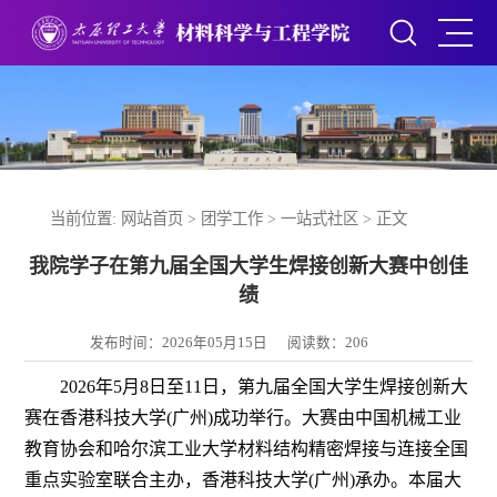
当前位置:
网站首页
>
团学工作
>
一站式社区
> 正文
我院学子在第九届全国大学生焊接创新大赛中创佳
绩
发布时间：2026年05月15日
阅读数：
206
202
6
年
5
月
8
日至
11
日，第
九
届全国大学生焊接创新大
赛在
香港
科技大学
(
广州
)
成功举行。大赛由中国机械工业
教育协会和哈尔滨工业大学材料结构精密焊接与连接全国
重点实验室联合主办，
香港科技大学
(
广州
)
承办。本届大