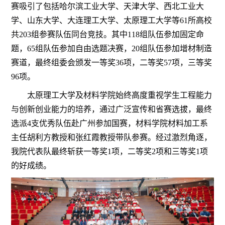
赛
吸引了包括哈尔滨工业大学、天津大学、西北工业大
学、
山东大学
、
大连
理工
大学
、
太原理工大学
等
6
1
所高校
共
20
3
组
参赛队伍同台竞技。其中
1
18
组
队伍参加
固定命
题，
65
组
队伍参加
自由选题决赛
，
20
组
队伍
参加
增材
制造
赛道
，
最终组委会颁发一等奖
3
6
项，二等奖
5
7
项，三等奖
96
项
。
太原理工大学及材料学院
始终高度重视学生工程能力
与创新创业能力的培养，通过广泛宣传和省赛选拔，最终
选派
4
支优秀队伍赴
广州
参加国赛，材料学院材料加工系
主任
胡利方
教授和
张红霞教授带队参赛
。
经过激烈角逐，
我
院
代表队最终斩获一等奖
1
项，二等奖
2
项
和
三等奖
1
项
的
好
成绩。