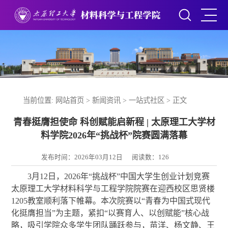
当前位置:
网站首页
>
新闻资讯
>
一站式社区
> 正文
青春挺膺担使命 科创赋能启新程 | 太原理工大学材
料学院2026年“挑战杯”院赛圆满落幕
发布时间：2026年03月12日
阅读数：
126
3月12日，2026年“挑战杯”中国大学生创业计划竞赛
太原理工大学材料科学与工程学院院赛在迎西校区思贤楼
1205教室顺利落下帷幕。本次院赛以“青春为中国式现代
化挺膺担当”为主题，紧扣“以赛育人、以创赋能”核心战
略，吸引学院众多
学生团队
踊跃参与，苗洋、杨文静
、王