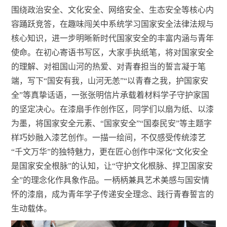
围绕政治安全、文化安全、网络安全、生态安全等核心内
容踊跃竞答，在趣味闯关中系统学习国家安全法律法规与
核心知识，进一步明晰新时代国家安全的丰富内涵与青年
使命。在初心寄语书写区
，大家手执纸笔，将对国家安全
的理解、对祖国山河的热爱、对青春担当的誓言凝于笔
端，写下
“国安有我，山河无恙”“以青春之我，护国家安
全”等真挚话语，一张张明信片承载着材料学子守护家国
的坚定决心。在漆扇手作创作区，同学们以扇为纸、以漆
为墨，将国家安全元素、“国家安全”“国泰民安”等主题字
样巧妙融入漆艺创作。一描一绘间，不仅感受传统漆艺
“千文万华”的独特魅力，更在匠心创作中深化“文化安全
是国家安全根脉”的认知，让“守护文化根脉、捍卫国家安
全”的理念化作具象作品。一柄柄兼具艺术美感与国安情
怀的漆扇，成为青年学子传递安全理念、践行青春誓言的
生动载体。