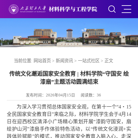
当前位置:
网站首页
>
新闻资讯
>
一站式社区
> 正文
传统文化邂逅国家安全教育 | 材料学院“守国安 绘
漆扇”主题活动圆满结束
发布时间：2026年04月15日
阅读数：
36
为深入学习贯彻总体国家安全观，在第十一
个
“4・15
全民国家安全教育日”来临之际，材料学院学生会
于
4月14
日在迎西校区清泽小广场
精心策划开展
“漆韵守国安，扇
绘护山河”漆扇手作体验特色活动，以“传统文化浸润+实
践体验赋能”的模式，推动国家安全教育入脑入心、走深