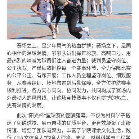
赛场之上，是少年意气的热血拼搏；赛场之下，是同
心相伴的温暖温情。啦啦队员们挥舞彩旗、高喊口号，用
最热烈的呐喊为球员们注入奋进力量；裁判员坚守岗位、
公正执裁，严谨细致把控每一个赛事环节，全力保障比赛
的公平公正、有序开展；工作人员全程坚守岗位、细致服
务，从赛事组织、场地布置到后勤保障，全方位护航赛事
顺利推进。各方同心同向、协同发力，共同构成了赛场内
外最动人的风景线，让这场竞技赛事不仅有拼搏的热血，
更有温情的温度。
此次
“阳光杯”篮球赛的圆满落幕，不仅为材料学子搭
建了切磋球技、展示自我的优质平台，更有效凝聚了班级
情谊、增强了团队凝聚力，丰富了学院课余文化生活，践
行了“以文体育人”的育人理念。未来，材料科学与工程学