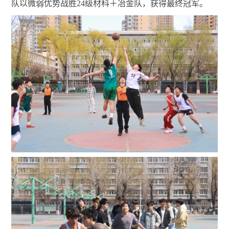
队
以微弱优势战胜
24级材科＋冶金队
，获得最终冠军。