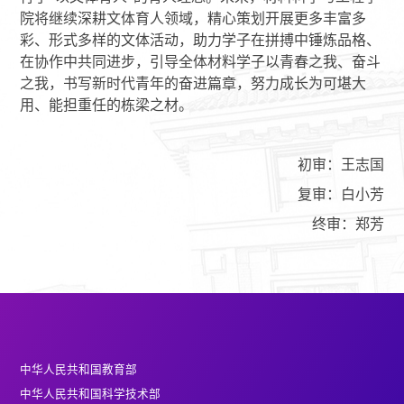
院将继续深耕文体育人领域，精心策划开展更多丰富多
彩、形式多样的文体活动，助力学子在拼搏中锤炼品格、
在协作中共同进步，引导全体材料学子以青春之我、奋斗
之我，书写新时代青年的奋进篇章，努力成长为可堪大
用、能担重任的栋梁之材。
初审：王志国
复审：白小芳
终审：郑芳
中华人民共和国教育部
中华人民共和国科学技术部