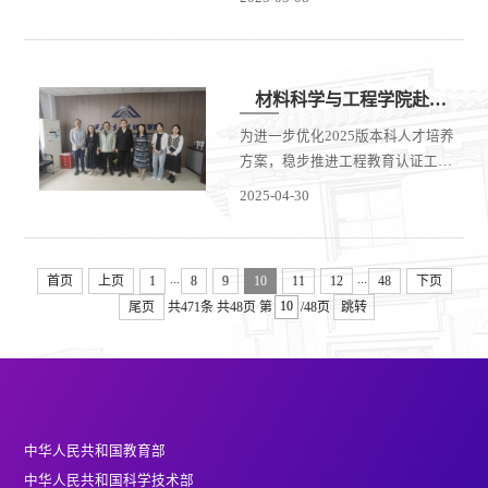
院召开本科教育教学迎评工作专题
验。在调研交流会上，北京科技大
会议。学院领导班子、系主任、专
学冶金与生态工程学院副院长任英
业负责人及相关教师参加会议。 会
系统介绍了该院人才培养创新实
上，牛晓峰副院长传达了学校关于
践：...
材料科学与工程学院赴西北工业大学开展本科专业培养方案调研，探索人才培养新路径
本科教育教学审核评估工作的总体
为进一步优化2025版本科人才培养
部署，并结合学院实际，从评估指
方案，稳步推进工程教育认证工
标解读、任务分工、时间节点、材
作，4月29日，太原理工大学材料科
料准备等方面进行了详细安排。王
2025-04-30
学与工程学院胡利方教授、牛宝龙
晓敏院长强调，本次评估是对学院
副教授一行前往西北工业大学材料
本科教育教学质量的全面检验，全
学院进行调研。西北工业大学材料
体教师需高度重视，...
...
...
首页
上页
1
8
9
10
11
12
48
下页
学院副院长罗皎教授及材料科学与
尾页
共471条
共48页
第
/48页
跳转
工程、材料成型与控制工程专业负
责人、教师代表，就人才培养体系
设计、课程与实践教学优化、工程
认证对标建设等核心议题展开深入
调研与交流。会议旨在学习先进经
验，深化校际合作，提升人才培养
中华人民共和国教育部
质量。双方就人才培养方案设计展
中华人民共和国科学技术部
开深入讨论。...