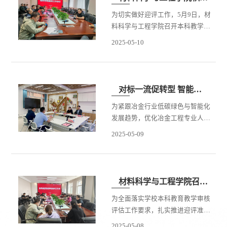
为切实做好迎评工作，5月9日，材
料科学与工程学院召开本科教学评
估推进会，会议由牛晓峰副院长主
2025-05-10
持，各系部负责人和主要教师骨干
参加。 会上，学院全面梳
理本科教育教学工作，严格确保各
项工作的规范性和有效性。特别强
对标一流促转型 智能引领育新才 ——冶金工程系赴北科大开展人才培养专题调研
调强化OBE理念，坚持以学生为中
为紧跟冶金行业低碳绿色与智能化
心，以成果为导向开展教育教学活
发展趋势，优化冶金工程专业人才
动。从课程设置到教学实施，都紧
培养方案，学习借鉴一流院校先进
密围绕学生的能力培养和未来发展
2025-05-09
经验，2025年5月8日，材料学院副
需求，注重培养学生解决实际问题
院长牛晓峰、冶金工程系主任于彦
的能力。会议围绕本学期在本科教
冲及骨干教师常聪一行赴北京科技
育教学工作方面所进行的改革举
大学冶金与生态工程学院开展调研
措、...
材料科学与工程学院召开本科教育教学迎评工作动员会
交流。北京科技大学冶金与生态工
为全面落实学校本科教育教学审核
程学院副院长任英、钢铁冶金系副
评估工作要求，扎实推进迎评准备
主任周恒、有色冶金系副主任赵洪
工作，5月7日，材料科学与工程学
亮等参与座谈并分享专业建设经
2025-05-08