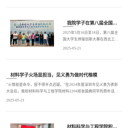
理工大学材料科学与工程学院，就
碳基材料产业发展、科研成果转化
等开展座谈交流。祁县县委副书
记、县长杜建中、祁县经济开发区
我院学子在第八届全国大学生焊接创新大赛中创佳绩
党工委书记、管委会主任董永兴、
2025年5月16日至18日，第八届全
晋中市工信局总工程师刘晓颖以及
国大学生焊接创新大赛在西北工业
祁县政府办、工业和信息化局、招
大学友谊校区国际会议中心成功举
商引资服务中心、转型综改促进中
2025-05-21
行。大赛由中国机械工业教育协会
心等单位领导、山西丹源新材料股
和哈尔滨工业大学材料结构精密焊
份有限公司总经理刘冬、材料学院
接与连接全国重点实验室联合主
副院长邓坤坤、...
办，西北工业大学承办。本届大赛
材料学子火场显担当，见义勇为做时代楷模
规模创历史新高，吸引了包括哈尔
“火情就是命令，容不得半点迟疑。”在2024年度深圳市见义勇为表彰
滨工业大学、天津大学、西北工业
大会后，我校材料科学与工程学院材科2204班张国典同学的质朴话
大学、西安交通大学、太原理工大
语，如黄钟大吕，激荡起社会各界对新时代青年担当精神的深切共鸣。
学等64所高校共205支参赛队伍同台
2025-05-21
这位00后学子用逆行火场的身影，在烈焰与浓烟中书写了一曲新时代
竞技。其中131支队伍参加固定命
青年的英雄赞歌，诠释了“请党放心，强国有我”的铮铮誓言。2024年8
题，74支队伍参加自由选题决赛，
月24日，深圳市福田区上沙村一栋居民楼突发险情，电器短路引发的
最终组委会颁发一等奖34项，...
熊熊烈火裹挟着浓烟，如恶兽般迅速吞噬楼层。...
材料科学与工程学院积极推进本科教学评估工作