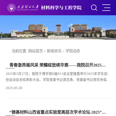
当前位置:
网站首页
>
新闻资讯
>
学院动态
青春激昂展风采 荣耀绽放续华章——我院召开2025年学生田径运动会总结表彰大会
2025年5月27日，我院于博学馆D座813会议室隆重举行2025年学生田
径运动会总结表彰大会。学院党委书记游志勇、党委副书记郑芳亲临现
场，全体辅导员、教练员、运动员及志愿者代表齐聚一堂，共同回顾校
2025-05-28
运会的辉煌时刻，展望未来新征程。大会由院团委副书记王志国主持。
大会在精彩的校运会视频集锦中拉开帷幕，视频全方位呈现了材料学院
在本届校运会的卓越表现。学院一举斩获“甲组团体总分第三”“甲组男
子团体总分第四”“甲组女子团体总分第四”...
“镁基材料山西省重点实验室高层次学术论坛-2025”顺利召开