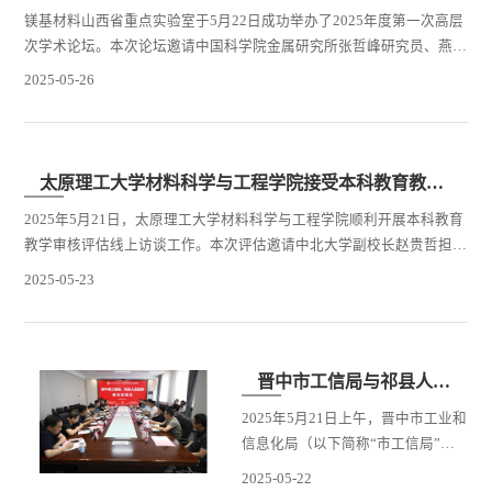
镁基材料山西省重点实验室于5月22日成功举办了2025年度第一次高层
次学术论坛。本次论坛邀请中国科学院金属研究所张哲峰研究员、燕山
大学彭秋明教授、西北工业大学王海丰教授及哈尔滨工业大学王晓军教
2025-05-26
授做了精彩的学术报告。论坛由太原理工大学材料科学与工程学院副院
长邓坤坤教授主持。首先，由太原理工大学材料科学与工程学院党委书
记游志勇教授向与会专家介绍了材料学院的发展历程及近年来取得的突
破性成果，向广大关心和支持学院科研工作的老师、...
太原理工大学材料科学与工程学院接受本科教育教学审核评估线上访谈
2025年5月21日，太原理工大学材料科学与工程学院顺利开展本科教育
教学审核评估线上访谈工作。本次评估邀请中北大学副校长赵贵哲担任
访谈专家，通过线上会议形式对学院本科教学工作进行全面考察与指
2025-05-23
导。学院党委书记游志勇、院长王晓敏、副书记郑芳、副院长邓坤坤、
牛晓峰和各专业负责人参加访谈会。会议由王晓敏主持。访谈会上，材
料科学与工程学院院长王晓敏首先从学院概况、专业设置和建设、教学
成果、科研反哺教学等方面汇报了本科教育教学亮点，...
晋中市工信局与祁县人民政府赴太原理工大学共商碳基材料产业发展
2025年5月21日上午，晋中市工业和
信息化局（以下简称“市工信局”）
与祁县人民政府联合调研组赴太原
2025-05-22