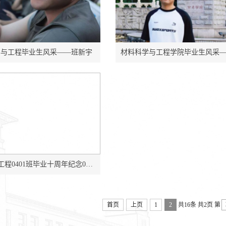
学与工程毕业生风采——班新宇
金属材料工程0401班毕业十周年纪念0422
首页
上页
1
2
共16条
共2页
第