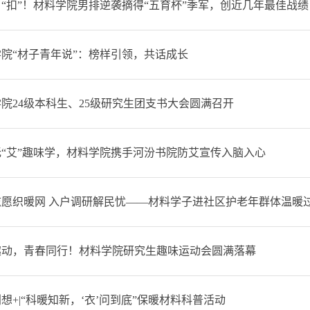
“扣”！材料学院男排逆袭摘得“五育杯”季军，创近几年最佳战绩
院“材子青年说”：榜样引领，共话成长
院24级本科生、25级研究生团支书大会圆满召开
无“艾”趣味学，材料学院携手河汾书院防艾宣传入脑入心
志愿织暖网 入户调研解民忧——材料学子进社区护老年群体温暖
趣动，青春同行！材料学院研究生趣味运动会圆满落幕
想+|“科暖知新，‘衣’问到底”保暖材料科普活动