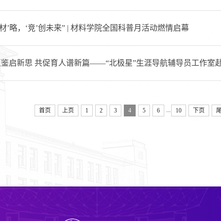
‘材’略，‘竞’创未来” | 材料学院全国科普月活动燃情启幕
互鉴启新思 共促育人谱新篇——“北极星”生涯导航辅导员工作室
...
首页
上页
1
2
3
4
5
6
10
下页