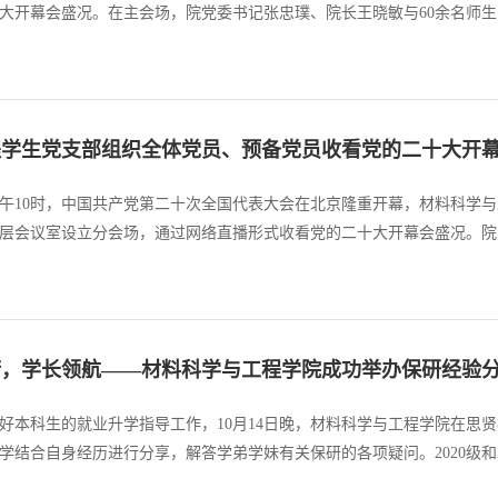
大开幕会盛况。在主会场，院党委书记张忠璞、院长王晓敏与60余名师
真聆听习近平总书记代表第十九届中央委员会向大会作报告。其余师生以
宿舍、工作室、实...
程学生党支部组织全体党员、预备党员收看党的二十大开
日上午10时，中国共产党第二十次全国代表大会在北京隆重开幕，材料科
层会议室设立分会场，通过网络直播形式收看党的二十大开幕会盛况。院
、预备党员身着正装、佩戴党徽，集中收看党的二十大开幕会盛况，认真
后，支部书记路晨...
梦，学长领航——材料科学与工程学院成功举办保研经验
好本科生的就业升学指导工作，10月14日晚，材料科学与工程学院在思贤楼
学结合自身经历进行分享，解答学弟学妹有关保研的各项疑问。2020级和
政策做出解读，同时分享各自的学习方法、保研经验，讲述在太原理工大