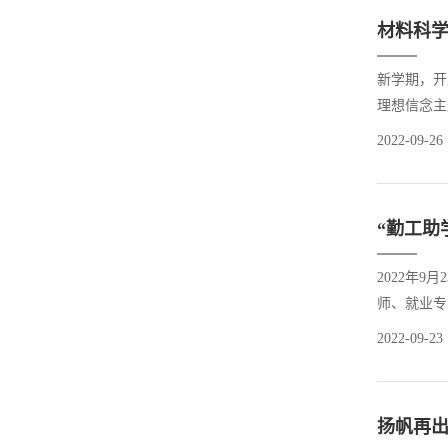
材料科学
新学期，开
理想信念主
健康心理“
2022-09-26
向，在太理开
“勤工助
2022年
师、就业
确的就业意
2022-09-23
批学生助理
扬帆再出