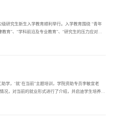
022级研究生新生入学教育顺利举行。入学教育围绕 “青年
律教育”、“学科前沿及专业教育”、“研究生的压力应对与
入学教育活动的顺利开展，帮助同学们追随初心、明确方
勤工助学，‘就’在当前”主题培训，学院资助专员李敏宜老
情况，对当前的就业形式进行了介绍，并启迪学生培养正
李敏宜老师讲解了办公室助理的各种注意事项，鼓励新一