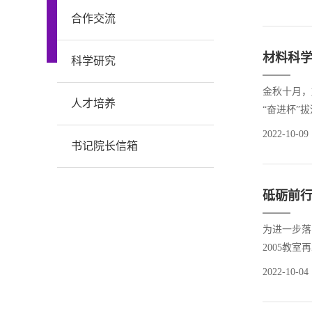
性，无论是
合作交流
材料科学
科学研究
金秋十月，
人才培养
“奋进杯”
队。比赛哨
2022-10-09
书记院长信箱
此起彼伏，
砥砺前
为进一步落
2005教
部学生党员
2022-10-04
好我们的校园