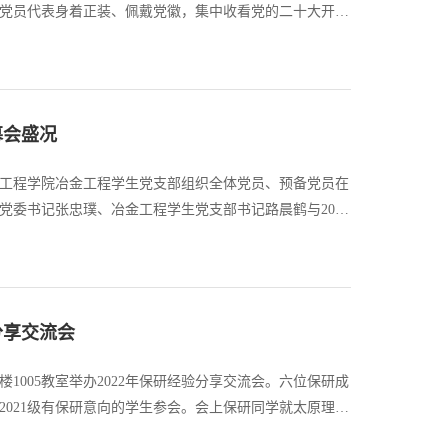
生党员代表身着正装、佩戴党徽，集中收看党的二十大开幕
党支部、团支部、课题组、宿舍为单位在驻地、学生食
幕会盛况
学与工程学院冶金工程学生党支部组织全体党员、预备党员在
党委书记张忠璞、冶金工程学生党支部书记路晨鹤与20余
聆听习近平总书记代表第十九届中央委员会向大会作报
分享交流会
1005教室举办2022年保研经验分享交流会。六位保研成
2021级有保研意向的学生参会。会上保研同学就太原理工
学的三年求学经历，他们都着重强调了学习成绩的重要