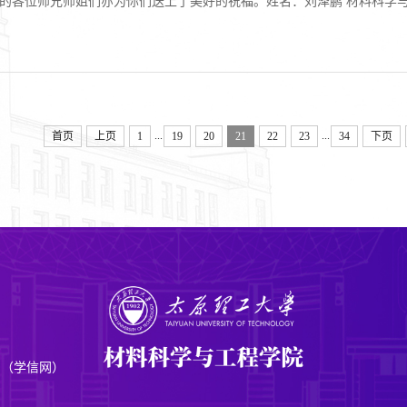
师姐们亦为你们送上了美好的祝福。姓名：刘泽鹏 材料科学与工程学院2019级博士研究生：欢迎2022级的师弟师妹
家来到美丽的太原理工大学。无论上一阶段学习收获多少，在这里又是一
程，科研无止尽，...
...
...
首页
上页
1
19
20
21
22
23
34
下页
网（学信网）