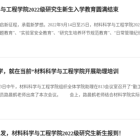
与工程学院2022级研究生新生入学教育圆满结束
启新征程，承载新梦想。2022年9月14日至25日，材料科学与工程学院2
题教育”、“实验室安全教育”、“研究生培养环节规范教育”、“日常管理纪
和“心理健康教育”等专题开展。为期十天的“新生入学教育”圆满结束。
...
学，就在当前”材料科学与工程学院开展助理培训
9月23日中午，材料科学与工程学院组织全体学院助理在813会议室召开了“
专员路晨鹤老师出席了本次会议。 会上，路晨鹤老师结合材料学院实际
识，结合自身优势与短板，尽早开始生涯规划，针对性地完成自我提升。
们在实践中锻...
发，材料科学与工程学院2022级研究生新生报到！