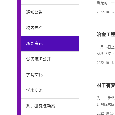
看党的二十
会盛况，认
通知公告
2022-10-16
堂、教室、
校内热点
冶金工
新闻资讯
10月16
材料学院六
党务院务公开
名师生党员
2022-10-16
告。开幕会
学院文化
材子有
学术交流
为进一步做
功的优秀同
系、研究院动态
大学的保研
2022-10-15