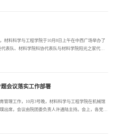
，材料科学与工程学院于10月8日上午在中西广场举办了
委代表队、材料学院科协代表队与材料学院阳光之家代表
成立了啦啦队，为各自的队伍加油助威，哨子声、呐喊声
专题会议落实工作部署
育管理工作，10月3号晚，材料科学与工程学院在机械馆
忠璞出席，会议由院团委负责人许通陆主持。会上，各党支
对刘润祥副书记提出的“共同作为，共克时艰，共同维护