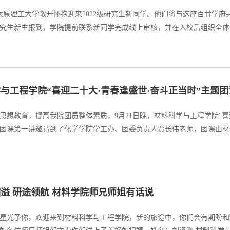
，太原理工大学敞开怀抱迎来2022级研究生新同学。他们将与这座百廿学
究生新生报到，学院提前联系新同学完成线上审核，并在入校后组织全体
服务照顾到新生的方方面面。9月23日，2022级研究生新生结束了三天
8时许，同学们陆陆...
与工程学院“喜迎二十大·青春逢盛世·奋斗正当时”主题
思想教育，提高我院团员整体素质，9月21日晚，材料科学与工程学院“喜迎
团课第一讲邀请到了化学学院学工办、团委负责人贾长伟老师，团课由材
荣历程·坚定青春信念》，通过演讲、播放主题短片等形式带领大家回顾
年人，向...
横溢 研途领航 材料学院师兄师姐有话说
星光予你，欢迎来到材料科学与工程学院，新的旅途中，你们会有期盼和