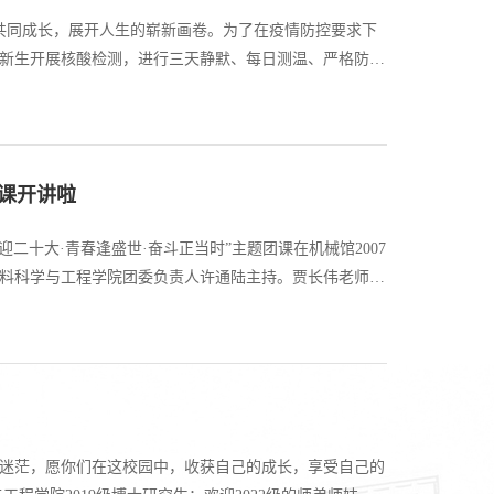
府共同成长，展开人生的崭新画卷。为了在疫情防控要求下
新生开展核酸检测，进行三天静默、每日测温、严格防疫
的宿舍静默，在太原理工的校园正式开启了研究生的学习和
团课开讲啦
二十大·青春逢盛世·奋斗正当时”主题团课在机械馆2007
料科学与工程学院团委负责人许通陆主持。贾长伟老师围
了中国共产主义青年团的百年奋斗历史。贾老师讲道：“作
迷茫，愿你们在这校园中，收获自己的成长，享受自己的