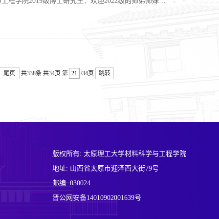
个全新的起点。在全新的平台上，努力完成被动学习到主
尾页
共338条
共34页
第
/34页
跳转
版权所有: 太原理工大学材料科学与工程学院
地址: 山西省太原市迎泽西大街79号
邮编: 030024
晋公网安备14010902001639号